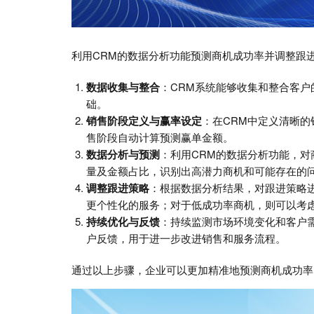
利用CRM的数据分析功能预测商机成功率并调整跟
数据收集与整合
：CRM系统能够收集和整合客
础。
销售阶段定义与赢率设定
：在CRM中定义清晰
售阶段自动计算预测赢单金额。
数据分析与预测
：利用CRM的数据分析功能，
量及金额占比，识别出高潜力商机和可能存在的
调整跟进策略
：根据数据分析结果，对跟进策略
更个性化的服务；对于低成功率商机，则可以考
持续优化与反馈
：持续监测市场环境变化和客户
户反馈，用于进一步改进销售和服务流程。
通过以上步骤，企业可以更加精准地预测商机成功率