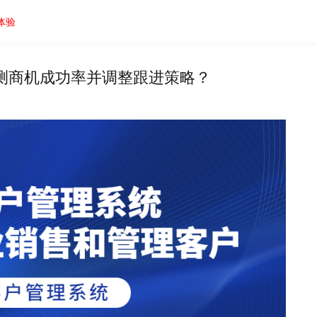
体验
测商机成功率并调整跟进策略？