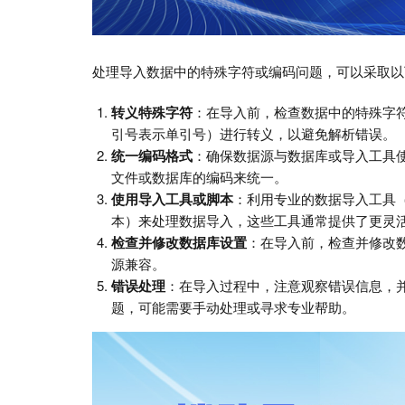
处理导入数据中的特殊字符或编码问题，可以采取以
转义特殊字符
：在导入前，检查数据中的特殊字
引号表示单引号）进行转义，以避免解析错误。
统一编码格式
：确保数据源与数据库或导入工具使
文件或数据库的编码来统一。
使用导入工具或脚本
：利用专业的数据导入工具（如m
本）来处理数据导入，这些工具通常提供了更灵
检查并修改数据库设置
：在导入前，检查并修改
源兼容。
错误处理
：在导入过程中，注意观察错误信息，
题，可能需要手动处理或寻求专业帮助。