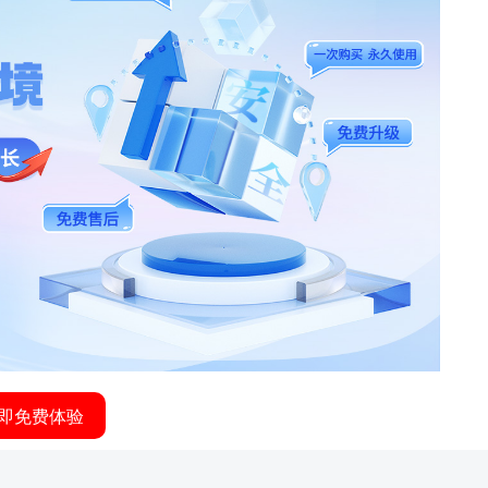
即免费体验