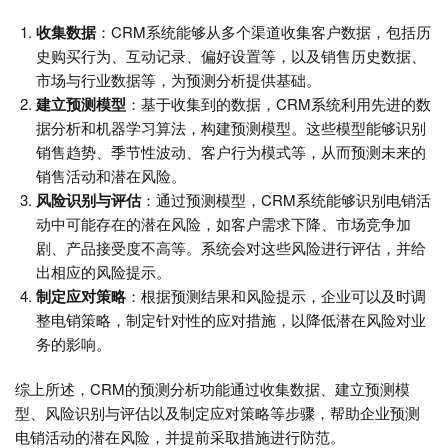
收集数据
：CRM系统能够从多个渠道收集客户数据，包括历
史购买行为、互动记录、偏好设置等，以及销售历史数据、
市场与行业数据等，为预测分析提供基础。
建立预测模型
：基于收集到的数据，CRM系统利用先进的数
据分析和机器学习算法，构建预测模型。这些模型能够识别
销售趋势、季节性波动、客户行为模式等，从而预测未来的
销售活动和潜在风险。
风险识别与评估
：通过预测模型，CRM系统能够识别电销活
动中可能存在的潜在风险，如客户需求下降、市场竞争加
剧、产品接受度不高等。系统会对这些风险进行评估，并给
出相应的风险提示。
制定应对策略
：根据预测结果和风险提示，企业可以及时调
整电销策略，制定针对性的应对措施，以降低潜在风险对业
务的影响。
综上所述，CRM的预测分析功能通过收集数据、建立预测模
型、风险识别与评估以及制定应对策略等步骤，帮助企业预测
电销活动的潜在风险，并提前采取措施进行防范。