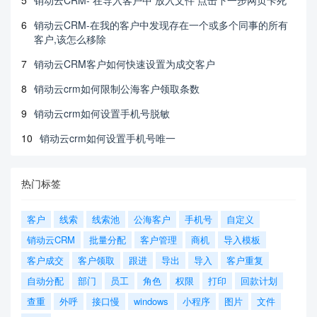
5
销动云CRM- 在导入客户中 放入文件 点击下一步网页卡死
6
销动云CRM-在我的客户中发现存在一个或多个同事的所有
客户,该怎么移除
7
销动云CRM客户如何快速设置为成交客户
8
销动云crm如何限制公海客户领取条数
9
销动云crm如何设置手机号脱敏
10
销动云crm如何设置手机号唯一
热门标签
客户
线索
线索池
公海客户
手机号
自定义
销动云CRM
批量分配
客户管理
商机
导入模板
客户成交
客户领取
跟进
导出
导入
客户重复
自动分配
部门
员工
角色
权限
打印
回款计划
查重
外呼
接口慢
windows
小程序
图片
文件