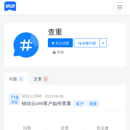
Toggl
navig
查重
关注话题
创建问题
举报
问题
文章
1
0
销动云CRM
2023-08-20
718
浏览
销动云crm客户如何查重
客户
查重
问答
文章
关注者