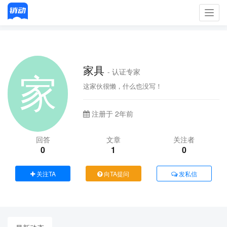
Toggl
navig
家具
- 认证专家
这家伙很懒，什么也没写！
注册于 2年前
回答
文章
关注者
0
1
0
关注TA
向TA提问
发私信