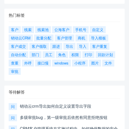
热门标签
客户
线索
线索池
公海客户
手机号
自定义
销动云CRM
批量分配
客户管理
商机
导入模板
客户成交
客户领取
跟进
导出
导入
客户重复
自动分配
部门
员工
角色
权限
打印
回款计划
查重
外呼
接口慢
windows
小程序
图片
文件
审批
等待解答
销动云crm导出如何自定义设置导出字段
问
多级审批bug，第一级审批后依然有同意拒绝按钮
问
CRM客户管理系统在实施过程中，如何确保数据的安全
问