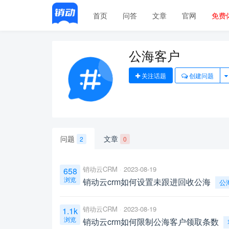
首页
问答
文章
官网
免费
公海客户
关注话题
创建问题
问题
文章
2
0
销动云CRM
2023-08-19
658
浏览
销动云crm如何设置未跟进回收公海
公
销动云CRM
2023-08-19
1.1k
浏览
销动云crm如何限制公海客户领取条数